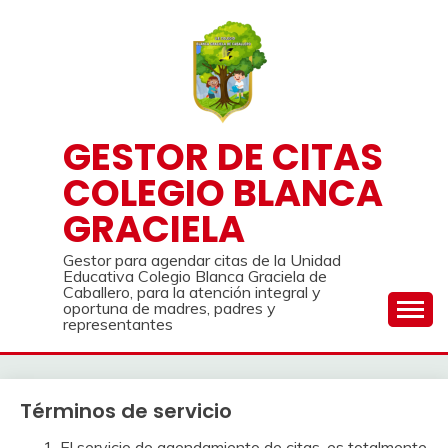
Saltar
al
contenido
GESTOR DE CITAS
COLEGIO BLANCA
GRACIELA
Gestor para agendar citas de la Unidad
Educativa Colegio Blanca Graciela de
Caballero, para la atención integral y
oportuna de madres, padres y
representantes
Términos de servicio
El servicio de agendamiento de citas, es totalmente